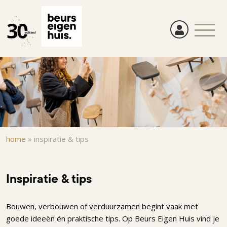
Overslaan
en
naar
de
inhoud
gaan
Kruimelpad
home
»
inspiratie & tips
Inspiratie & tips
Bouwen, verbouwen of verduurzamen begint vaak met
goede ideeën én praktische tips. Op Beurs Eigen Huis vind je