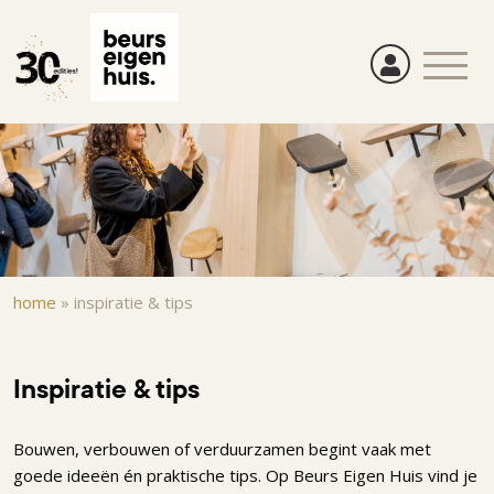
Overslaan
en
naar
de
inhoud
gaan
Kruimelpad
home
»
inspiratie & tips
Inspiratie & tips
Bouwen, verbouwen of verduurzamen begint vaak met
goede ideeën én praktische tips. Op Beurs Eigen Huis vind je