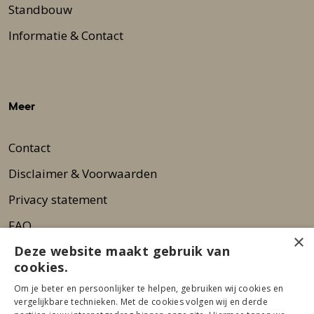
Standbouw
Informatie & Contact
Meer
Contact
Disclaimer & Voorwaarden
Privacy statement
FAQ
×
Deze website maakt gebruik van
Wie zijn wij?
cookies.
Nieuwsbrief
Om je beter en persoonlijker te helpen, gebruiken wij cookies en
Pers
vergelijkbare technieken. Met de cookies volgen wij en derde