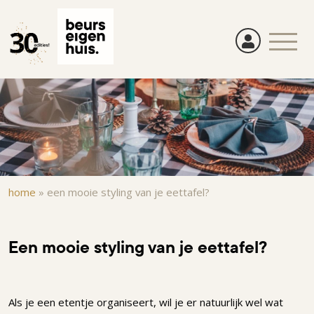
Overslaan
en
naar
de
inhoud
gaan
Kruimelpad
home
»
een mooie styling van je eettafel?
Een mooie styling van je eettafel?
Als je een etentje organiseert, wil je er natuurlijk wel wat