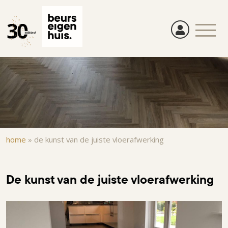
Overslaan
en
naar
de
inhoud
gaan
Kruimelpad
home
»
de kunst van de juiste vloerafwerking
De kunst van de juiste vloerafwerking