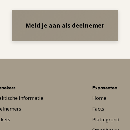
Meld je aan als deelnemer
zoekers
Exposanten
aktische informatie
Home
elnemers
Facts
ckets
Plattegrond