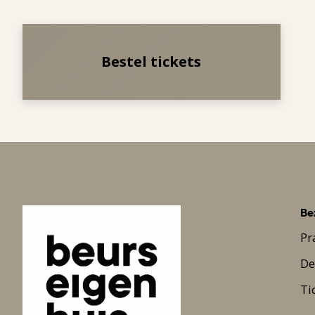
Bestel tickets
Be
Pr
De
Ti