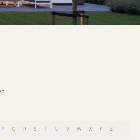
en
P
Q
R
S
T
U
V
W
X
Y
Z