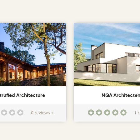
trufied Architecture
NGA Architecte
0 reviews »
1 r