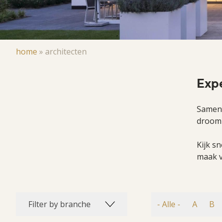
Kruimelpad
home
»
architecten
Exp
Samen m
droomh
Kijk s
maak v
Filter by branche
- Alle -
A
B