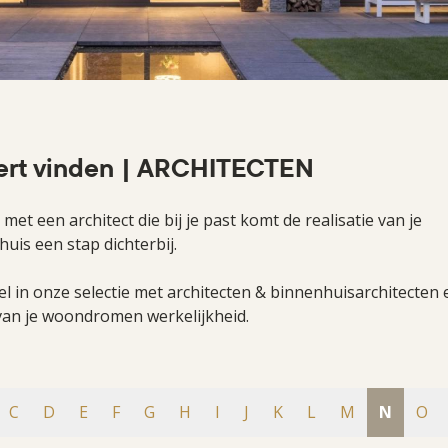
ert vinden | ARCHITECTEN
et een architect die bij je past komt de realisatie van je
uis een stap dichterbij.
nel in onze selectie met architecten & binnenhuisarchitecten 
an je woondromen werkelijkheid.
C
D
E
F
G
H
I
J
K
L
M
N
O