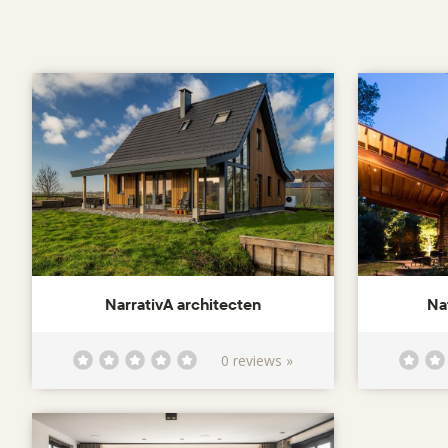
NarrativA architecten
Na
0 reviews »