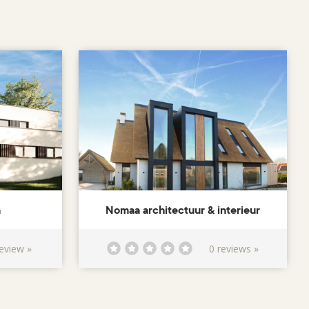
n
Nomaa architectuur & interieur
eview »
0 reviews »