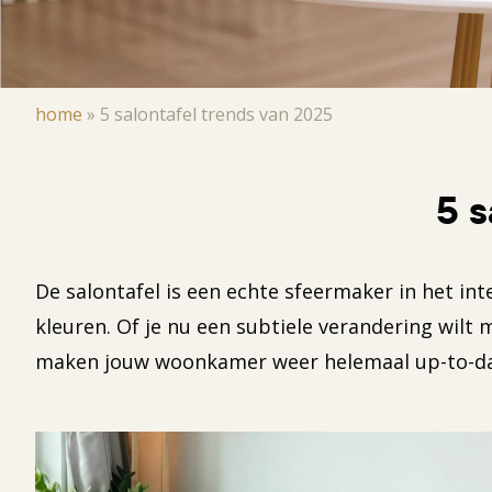
Kruimelpad
home
»
5 salontafel trends van 2025
5 s
De salontafel is een echte sfeermaker in het in
kleuren. Of je nu een subtiele verandering wilt 
maken jouw woonkamer weer helemaal up-to-da