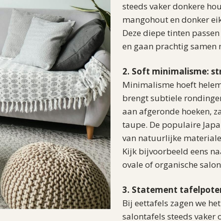
steeds vaker donkere hout
mangohout en donker eike
Deze diepe tinten passen 
en gaan prachtig samen m
2. Soft minimalisme: s
Minimalisme hoeft helemaa
brengt subtiele rondingen
aan afgeronde hoeken, zac
taupe. De populaire Japan
van natuurlijke materiale
Kijk bijvoorbeeld eens n
ovale of organische salon
3. Statement tafelpoten
Bij eettafels zagen we he
salontafels steeds vaker 