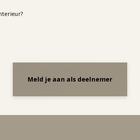
nterieur?
Meld je aan als deelnemer