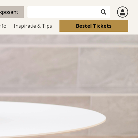
xposant
nfo
Inspiratie & Tips
Bestel Tickets