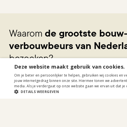
Waarom
de grootste bouw
verbouwbeurs van Nederl
bezoeken?
Deze website maakt gebruik van cookies.
Ontmoet
200+ experts
onder één dak
Om je beter en persoonlijker te helpen, gebruiken wij cookies en v
jouw internetgedrag binnen onze site. Hiermee tonen we advertentie
Vergelijk aanbieders, ideeën en mogelijkheden
media. Als je verdergaat op onze website gaan we ervan uit dat je
Krijg inspiratie en praktische tips voor bouw, verbou
DETAILS WEERGEVEN
Zet je woonplannen om in concrete stappen
Profiteer van unieke beursaanbiedingen
Of je nu gaat bouwen, verbouwen of vooral op zoek ben
Eigen Huis is dé plek om jouw woondromen concreet te