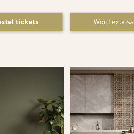
stel tickets
Word exposa