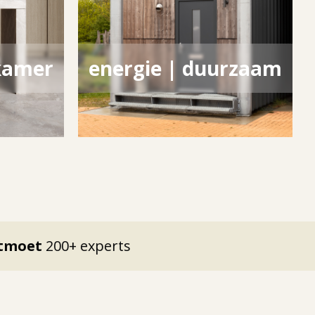
kamer
energie | duurzaam
00+ experts