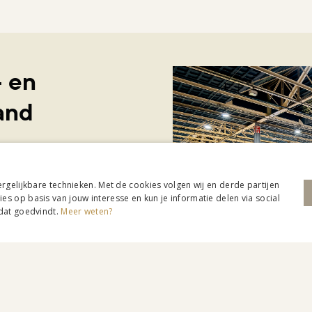
- en
and
ergelijkbare technieken. Met de cookies volgen wij en derde partijen
s op basis van jouw interesse en kun je informatie delen via social
 dat goedvindt.
Meer weten?
w, interieur en tuin
t naar inspiratie: Beurs
 maken. Met twee edities