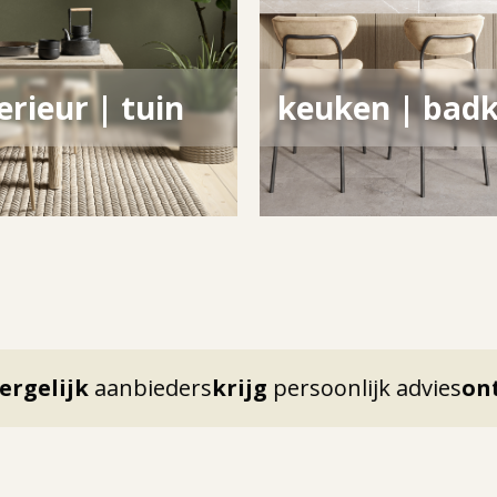
erieur | tuin
keuken | bad
k
aanbieders
krijg
persoonlijk advies
ontmoet
2